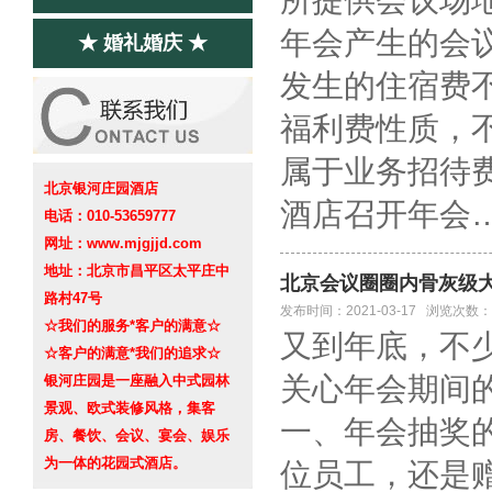
所提供会议场
年会产生的会
★ 婚礼婚庆 ★
发生的住宿费
福利费性质，
属于业务招待
北京银河庄园酒店
酒店召开年会
电话：010-53659777
网址：www.mjgjjd.com
地址：北京市昌平区太平庄中
北京会议圈圈内骨灰级
路村47号
发布时间：2021-03-17 浏览次数：
☆我们的服务*客户的满意☆
又到年底，不
☆客户的满意*我们的追求☆
关心年会期间
银河庄园是一座融入中式园林
景观、欧式装修风格，集客
一、年会抽奖
房、餐饮、会议、宴会、娱乐
为一体的花园式酒店。
位员工，还是