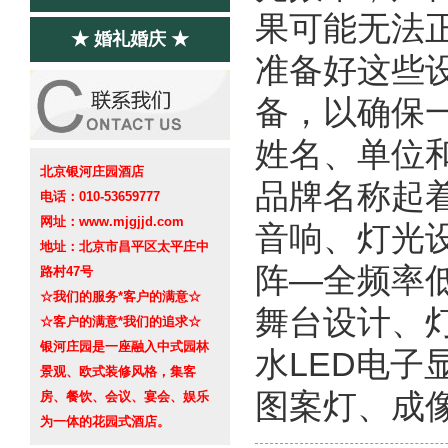
果可能无法
★ 婚礼婚庆 ★
准备好这些
备，以确保
姓名、单位
北京银河庄园酒店
品牌名称起
电话：010-53659777
网址：www.mjgjjd.com
音响、灯光
地址：北京市昌平区太平庄中
阵—全频率
路村47号
☆我们的服务*客户的满意☆
舞台设计、
☆客户的满意*我们的追求☆
银河庄园是一座融入中式园林
水LED电
景观、欧式装修风格，集客
图案灯、成
房、餐饮、会议、宴会、娱乐
为一体的花园式酒店。