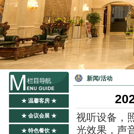
新闻/活动
2
★ 温馨客房 ★
视听设备，
★ 会议会展 ★
光效果，声
★ 特色餐饮 ★